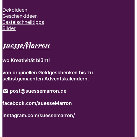
Dekoideen
Geschenkideen
Bastelschnelltipps
Bilder
suesseMarron
wo Kreativität blüht!
von originellen Geldgeschenken bis zu
selbstgemachten Adventskalendern.
post@suessemarron.de
facebook.com/suesseMarron
instagram.com/suessemarron/