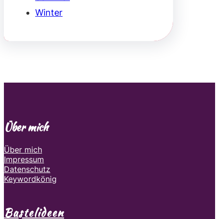
Winter
Über mich
Über mich
Impressum
Datenschutz
Keywordkönig
Bastelideen