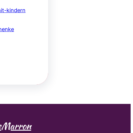
it-kindern
henke
seMarron