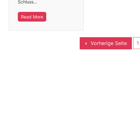
Schluss…
Read More
«
Vorherige Seite
1