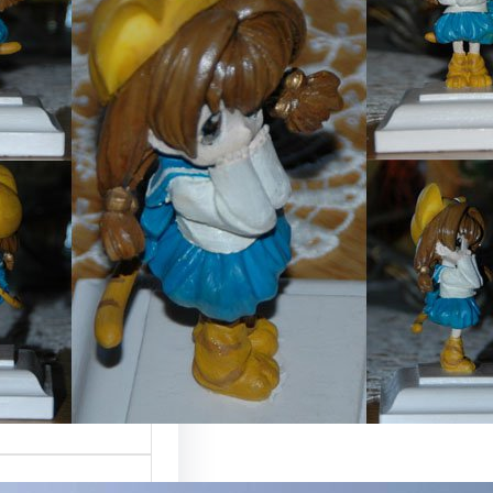
nmädchen
ar mein erstes
it und habe es
07…