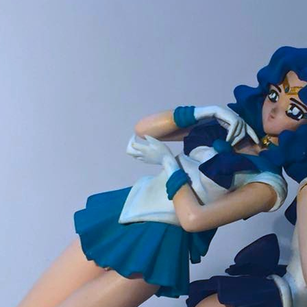
 Neptune und
 Uranus