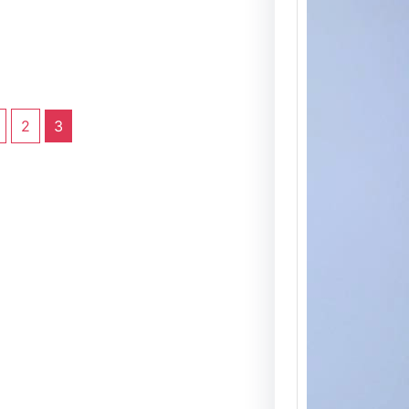
2
3
Sailor
Sailor