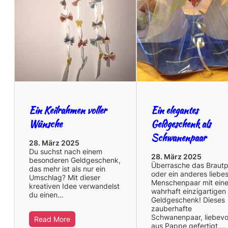
Ein Keilrahmen voller
Ein elegantes
Wünsche
Geldgeschenk als
Schwanenpaar
28. März 2025
Du suchst nach einem
28. März 2025
besonderen Geldgeschenk,
Überrasche das Braut
das mehr ist als nur ein
oder ein anderes liebe
Umschlag? Mit dieser
Menschenpaar mit ein
kreativen Idee verwandelst
wahrhaft einzigartigen
du einen…
Geldgeschenk! Dieses
zauberhafte
Schwanenpaar, liebevo
Read More
aus Pappe gefertigt,…