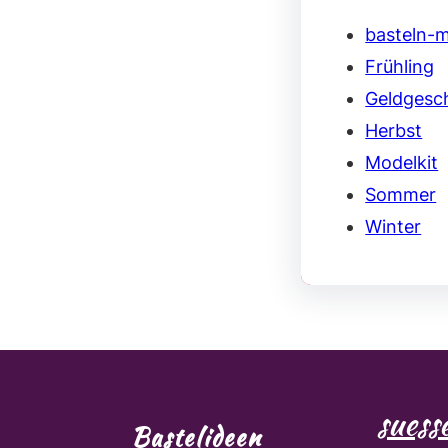
basteln-m
Frühling
Geldgesc
Herbst
Modelkit
Sommer
Winter
sues
Bastelideen