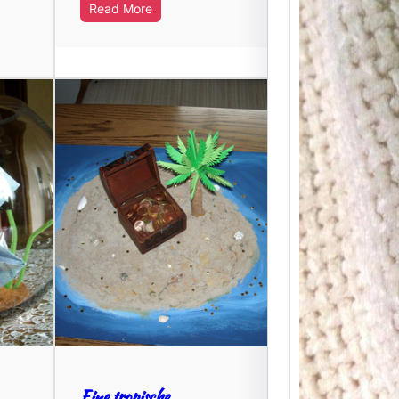
Read More
Russmä
Schlüs
basteln
Materia
Vorber
Materia
du mi
Eine tropische