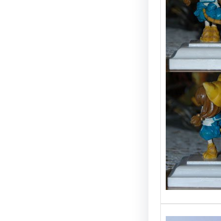
Katze
Dies w
Modelk
ca. 20