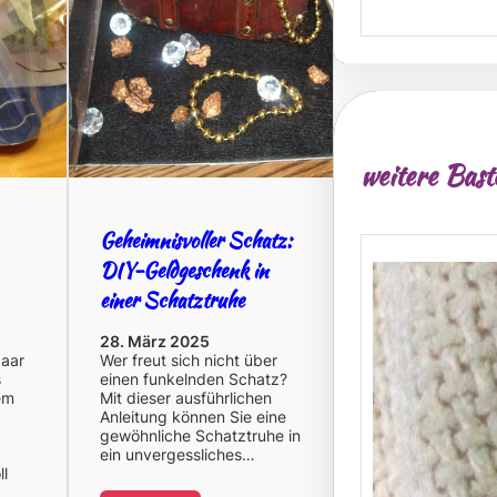
e
a
r
c
h
weitere Bast
Geheimnisvoller Schatz:
DIY-Geldgeschenk in
einer Schatztruhe
28. März 2025
paar
Wer freut sich nicht über
s
einen funkelnden Schatz?
em
Mit dieser ausführlichen
Anleitung können Sie eine
gewöhnliche Schatztruhe in
ein unvergessliches…
ll