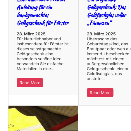
Anleitung für ein
Geldgeschenk: Das
handgemachtes
Goldfischglas voller
Geldgeschenk für Förster
„Finanzen“
28. März 2025
28. März 2025
Für Naturliebhaber und
Überrasche das
insbesondere für Förster ist
Geburtstagskind, das
dieses selbstgemachte
Brautpaar oder wen a
Geldgeschenk eine
immer du beschenken
besonders schöne Idee.
möchtest mit einem
Verwandeln Sie einfache
außergewöhnlichen
Materialien in eine…
Geldgeschenk: einem
Goldfischglas, das
anstelle…
Read More
Read More