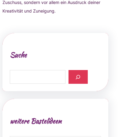
Zuschuss, sondern vor allem ein Ausdruck deiner
Kreativität und Zuneigung.
Suche
S
e
a
r
c
h
weitere Bastelideen