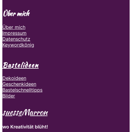
Über mich
Über mich
Impressum
Datenschutz
Keywordkönig
Bastelideen
Dekoideen
Geschenkideen
Bastelschnelltipps
Bilder
suesseMarron
wo Kreativität blüht!